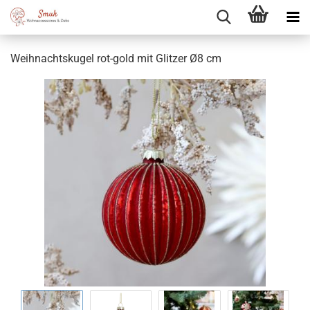
Weihnachtskugel rot-gold mit Glitzer Ø8 cm