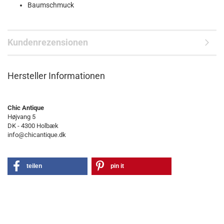
Baumschmuck
Kundenrezensionen
Hersteller Informationen
Chic Antique
Højvang 5
DK - 4300 Holbæk
info@chicantique.dk
teilen
pin it