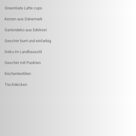
GreenGate Latte cups
Kerzen aus Dänemark
Gartendeko aus Edelrost
Geschirr bunt und einfarbig
Deko im Landhausstil
Geschirr mit Punkten
Küchentextilien
Tischdecken