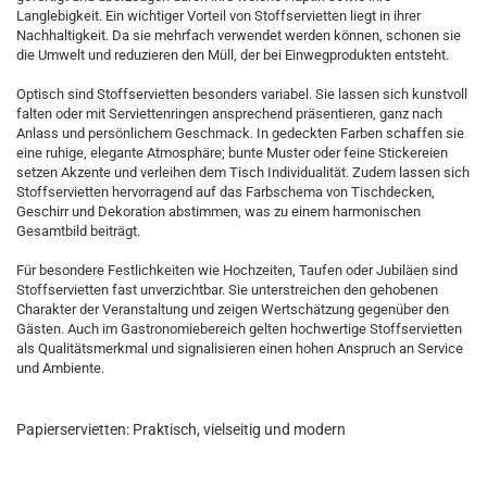
Langlebigkeit. Ein wichtiger Vorteil von Stoffservietten liegt in ihrer
Nachhaltigkeit. Da sie mehrfach verwendet werden können, schonen sie
die Umwelt und reduzieren den Müll, der bei Einwegprodukten entsteht.
Optisch sind Stoffservietten besonders variabel. Sie lassen sich kunstvoll
falten oder mit Serviettenringen ansprechend präsentieren, ganz nach
Anlass und persönlichem Geschmack. In gedeckten Farben schaffen sie
eine ruhige, elegante Atmosphäre; bunte Muster oder feine Stickereien
setzen Akzente und verleihen dem Tisch Individualität. Zudem lassen sich
Stoffservietten hervorragend auf das Farbschema von Tischdecken,
Geschirr und Dekoration abstimmen, was zu einem harmonischen
Gesamtbild beiträgt.
Für besondere Festlichkeiten wie Hochzeiten, Taufen oder Jubiläen sind
Stoffservietten fast unverzichtbar. Sie unterstreichen den gehobenen
Charakter der Veranstaltung und zeigen Wertschätzung gegenüber den
Gästen. Auch im Gastronomiebereich gelten hochwertige Stoffservietten
als Qualitätsmerkmal und signalisieren einen hohen Anspruch an Service
und Ambiente.
Papierservietten: Praktisch, vielseitig und modern