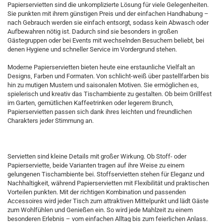
Papierservietten sind die unkomplizierte Lösung für viele Gelegenheiten.
Sie punkten mit ihrem günstigen Preis und der einfachen Handhabung –
nach Gebrauch werden sie einfach entsorgt, sodass kein Abwasch oder
Aufbewahren nötig ist. Dadurch sind sie besonders in großen
Gästegruppen oder bei Events mit wechselnden Besuchern beliebt, bei
denen Hygiene und schneller Service im Vordergrund stehen.
Moderne Papierservietten bieten heute eine erstaunliche Vielfalt an
Designs, Farben und Formaten. Von schlicht-weiß über pastellfarben bis
hin zu mutigen Mustern und saisonalen Motiven. Sie ermöglichen es,
spielerisch und kreativ das Tischambiente zu gestalten. Ob beim Grillfest
im Garten, gemütlichen Kaffeetrinken oder legerem Brunch,
Papierservietten passen sich dank ihres leichten und freundlichen
Charakters jeder Stimmung an.
Servietten sind kleine Details mit großer Wirkung. Ob Stoff- oder
Papierserviette, beide Varianten tragen auf ihre Weise zu einem
gelungenen Tischambiente bei. Stoffservietten stehen für Eleganz und
Nachhaltigkeit, während Papierservietten mit Flexibilität und praktischen
Vorteilen punkten. Mit der richtigen Kombination und passenden
Accessoires wird jeder Tisch zum attraktiven Mittelpunkt und lädt Gäste
zum Wohlfühlen und Genießen ein. So wird jede Mahlzeit zu einem
besonderen Erlebnis – vom einfachen Alltag bis zum feierlichen Anlass.