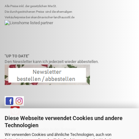
Alle Preise inkl. der gesetzlichen MwSt.
Die durchgestrichenen Preise sind die ehemaligen
Verkäuferpreise bei skandinavischer-landhausstil.de
"UP TO DATE"
Den Newsletter kann ich jederzeit wieder abbestellen.
Diese Webseite verwendet Cookies und andere
Technologien
Lieferservice für Kunden in der Schweiz
Wir verwenden Cookies und ähnliche Technologien, auch von
Weitere Informationen finden Sie hier: