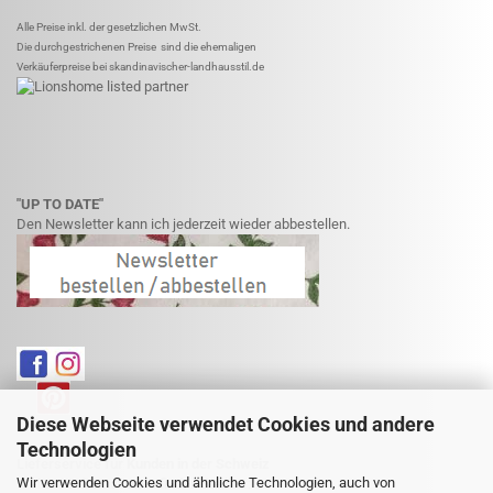
Alle Preise inkl. der gesetzlichen MwSt.
Die durchgestrichenen Preise sind die ehemaligen
Verkäuferpreise bei skandinavischer-landhausstil.de
"UP TO DATE"
Den Newsletter kann ich jederzeit wieder abbestellen.
Diese Webseite verwendet Cookies und andere
Technologien
Lieferservice für Kunden in der Schweiz
Wir verwenden Cookies und ähnliche Technologien, auch von
Weitere Informationen finden Sie hier: