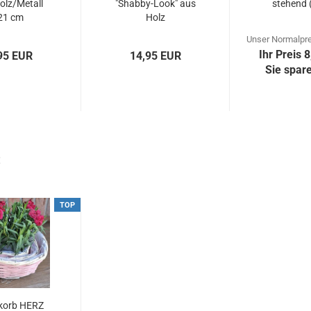
olz/Metall
"Shabby-Look" aus
stehend (
21 cm
Holz
Unser Normalpre
Ihr Preis 
95 EUR
14,95 EUR
Sie spar
:
TOP
korb HERZ