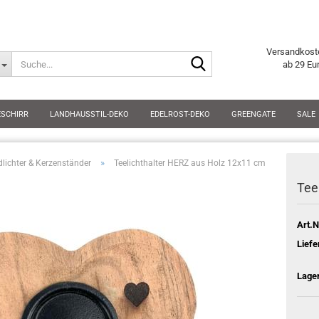
Versandkost
Suche...
ab 29 Eu
ESCHIRR
LANDHAUSSTIL-DEKO
EDELROST-DEKO
GREENGATE
SALE
»
dlichter & Kerzenständer
Teelichthalter HERZ aus Holz 12x11 cm
Tee
Art.N
Liefe
Lage