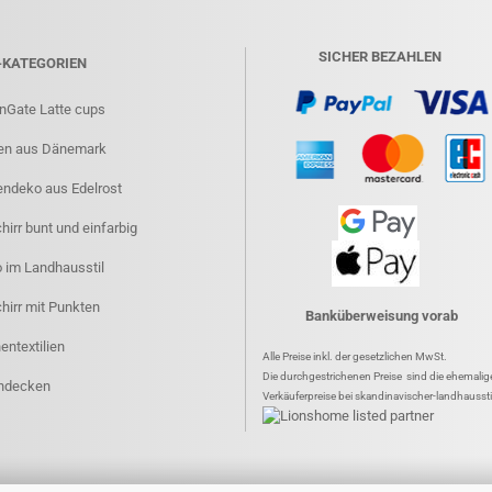
SICHER BEZAHLEN
-KATEGORIEN
nGate Latte cups
en aus Dänemark
endeko aus Edelrost
irr bunt und einfarbig
 im Landhausstil
hirr mit Punkten
Banküberweisung vorab
entextilien
Alle Preise inkl. der gesetzlichen MwSt.
Die durchgestrichenen Preise sind die ehemalig
hdecken
Verkäuferpreise bei skandinavischer-landhaussti