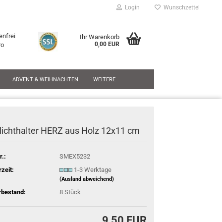
Login
Wunschzettel
enfrei
Ihr Warenkorb
0,00 EUR
ro
ADVENT & WEIHNACHTEN
WEITERE
lichthalter HERZ aus Holz 12x11 cm
r.:
SMEX5232
rzeit:
1-3 Werktage
(Ausland abweichend)
rbestand:
8
Stück
9,50 EUR