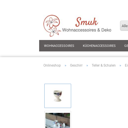
Alle
WOHNACCESSOIRES
KÜCHENACCESSOIRES
G
»
»
»
Onlineshop
Geschirr
Teller & Schalen
E