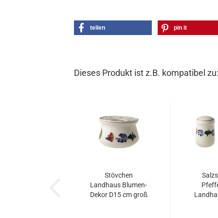
teilen
pin it
Dieses Produkt ist z.B. kompatibel zu
Stövchen
Salzs
Landhaus Blumen-
Pfeff
Dekor D15 cm groß
Landha
D