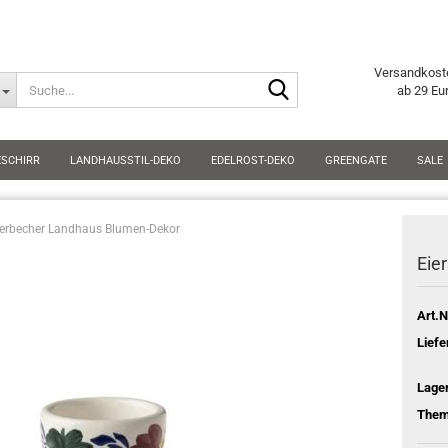
Versandkost
Suche...
ab 29 Eu
ESCHIRR
LANDHAUSSTIL-DEKO
EDELROST-DEKO
GREENGATE
SALE
ierbecher Landhaus Blumen-Dekor
Eie
Art.N
Liefe
Lage
Them