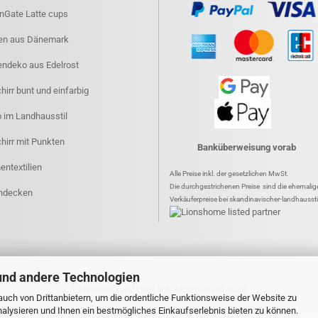
nGate Latte cups
en aus Dänemark
endeko aus Edelrost
irr bunt und einfarbig
 im Landhausstil
hirr mit Punkten
Banküberweisung vorab
entextilien
Alle Preise inkl. der gesetzlichen MwSt.
Die durchgestrichenen Preise sind die ehemalig
hdecken
Verkäuferpreise bei skandinavischer-landhaussti
und andere Technologien
Onlineshop erstellen
mit Gambio.de © 2026
uch von Drittanbietern, um die ordentliche Funktionsweise der Website zu
alysieren und Ihnen ein bestmögliches Einkaufserlebnis bieten zu können.