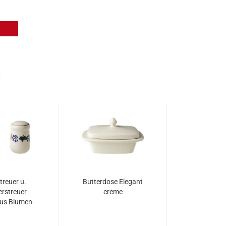
:
treuer u.
Butterdose Elegant
erstreuer
creme
us Blumen-
ekor