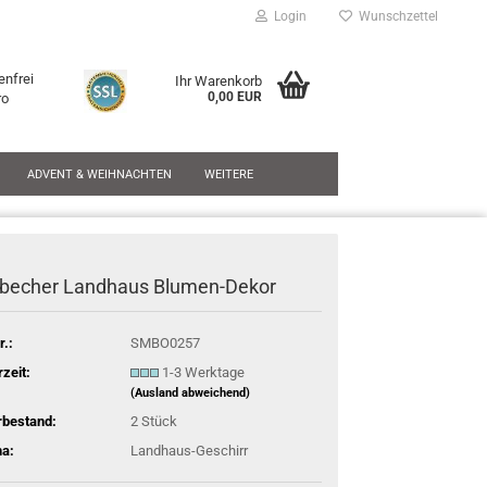
Login
Wunschzettel
enfrei
Ihr Warenkorb
0,00 EUR
ro
ADVENT & WEIHNACHTEN
WEITERE
rbecher Landhaus Blumen-Dekor
r.:
SMBO0257
rzeit:
1-3 Werktage
(Ausland abweichend)
rbestand:
2
Stück
a:
Landhaus-Geschirr