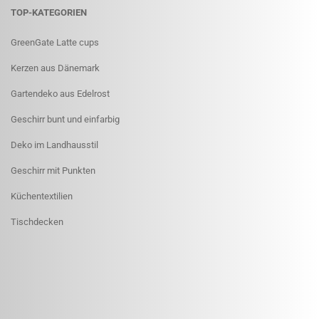
TOP-KATEGORIEN
GreenGate Latte cups
Kerzen aus Dänemark
Gartendeko aus Edelrost
Geschirr bunt und einfarbig
Deko im Landhausstil
Geschirr mit Punkten
Küchentextilien
Tischdecken