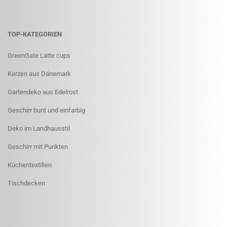
TOP-KATEGORIEN
GreenGate Latte cups
Kerzen aus Dänemark
Gartendeko aus Edelrost
Geschirr bunt und einfarbig
Deko im Landhausstil
Geschirr mit Punkten
Küchentextilien
Tischdecken